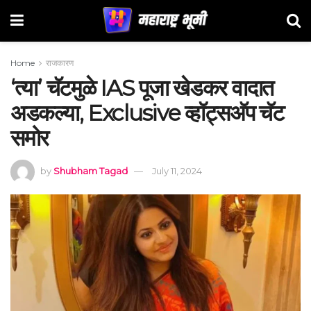
Home
राजकारण
‘त्या’ चॅटमुळे IAS पूजा खेडकर वादात
अडकल्या, Exclusive व्हॉट्सअ‍ॅप चॅट
समोर
by
Shubham Tagad
July 11, 2024