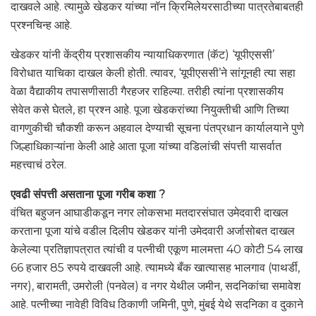
दाखवले आहे. त्यामुळे खेडकर यांच्या नॉन क्रिमिलेयरसाठीच्या पात्रतेबाबतही
प्रश्नचिन्ह आहे.
खेडकर यांनी केंद्रीय प्रशासकीय न्यायाधिकरणात (कॅट) ‘यूपीएससी’
विरोधात याचिका दाखल केली होती. त्यावर, ‘यूपीएससी’ने सांगूनही त्या सहा
वेळा वैद्याकीय तपासणीसाठी गैरहजर राहिल्या. तरीही त्यांना प्रशासकीय
सेवेत कसे घेतले, हा प्रश्न आहे. पूजा खेडकरांच्या नियुक्तीची आणि तिच्या
वागणुकीची चौकशी करून अहवाल देण्याची सूचना पंतप्रधान कार्यालयाने पुणे
जिल्हाधिकाऱ्यांना केली आहे आता पूजा यांच्या वडिलांची संपत्ती यासर्वात
महत्त्वाचं ठरेल.
एवढी संपत्ती असताना पूजा गरीब कशा ?
वंचित बहुजन आघाडीकडून नगर लोकसभा मतदारसंघात उमेदवारी दाखल
करताना पूजा यांचे वडील दिलीप खेडकर यांनी उमेदवारी अर्जासोबत दाखल
केलेल्या प्रतिज्ञापत्रात त्यांची व पत्नीची एकूण मालमत्ता 40 कोटी 54 लाख
66 हजार 85 रुपये दाखवली आहे. त्यामध्ये बँक खात्यासह भालगाव (पाथर्डी,
नगर), बारामती, उमरोली (पनवेल) व नगर येथील जमीन, सदनिकांचा समावेश
आहे. पत्नीच्या नावेही विविध ठिकाणी जमिनी, पुणे, मुंबई येथे सदनिका व दुकाने