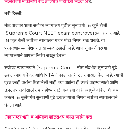
मिळालेल्या मार्कांमध्ये वाढ झाल्याचं पाहायला मिळत आ
हे.
नवी दिल्ली:
नीट वादावर आता सर्वोच्च न्यायालय पुढील सुनावणी 18 जुलै रोजी
(Supreme Court NEET exam controversy) होणार आहे.
18 जुलै रोजी सर्वोच्च न्यायालय यावर मोठा निर्णय घेऊ शकते. या
प्रकरणावरून देशभरात खळबळ उडाली आहे. आज सुनावणीदरम्यान
न्यायालयाने आपला निर्णय राखून ठेवला.
सर्वोच्च न्यायालयाने (Supreme Court) नीट संदर्भात सुनावणी पुढे
ढकलण्यामागे केंद्र आणि NTA ने काल रात्री उत्तर दाखल केलं आहे. त्याची
प्रत काही पक्षांना मिळालेली नाही. त्या पक्षांना ही उत्तरे पाहण्यासाठी आणि
उलटतपासणीसाठी तयार होण्यासाठी वेळ हवा आहे. त्यामुळे वकिलांशी चर्चा
करून 18 जुलैपर्यंत सुनावणी पुढे ढकलण्याचा निर्णय सर्वोच्च न्यायालयाने
घेतला आहे.
(‘महाराष्ट्र भूमी’ चं अधिकृत व्हॉट्सअ‍ॅप चॅनल जॉईन करा
)