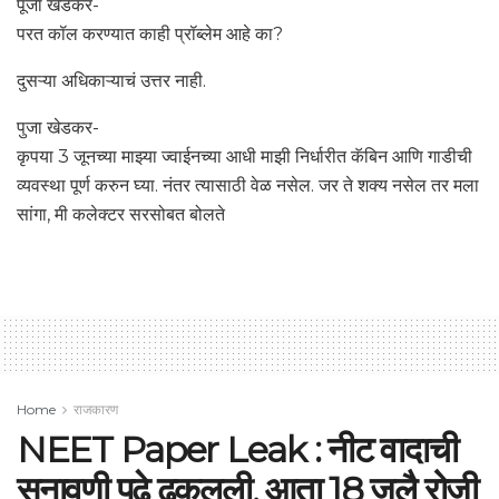
पूजा खेडकर-
परत कॉल करण्यात काही प्रॉब्लेम आहे का?
दुसऱ्या अधिकाऱ्याचं उत्तर नाही.
पुजा खेडकर-
कृपया 3 जूनच्या माझ्या ज्वाईनच्या आधी माझी निर्धारीत कॅबिन आणि गाडीची
व्यवस्था पूर्ण करुन घ्या. नंतर त्यासाठी वेळ नसेल. जर ते शक्य नसेल तर मला
सांगा, मी कलेक्टर सरसोबत बोलते
Home
राजकारण
NEET Paper Leak : नीट वादाची
सुनावणी पुढे ढकलली, आता 18 जुलै रोजी