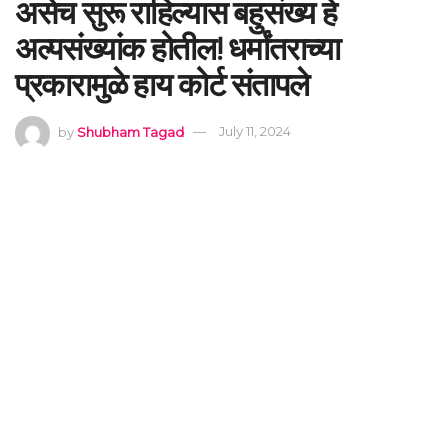
असेच सुरू राहिल्यास बहुसंख्य हे
अल्पसंख्यांक होतील! धर्मांतराच्या
प्रकारामुळे हाय कोर्ट संतापले
by
Shubham Tagad
July 11, 2024