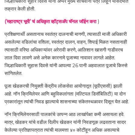
जिल्हाधिकारी सुहार दिवसे यांनी अप्पर मुख्य सचिवांना पत्र लिहून यासंदर्भात
तक्रार केली होती.
(‘महाराष्ट्र भूमी’ चं अधिकृत व्हॉट्सअ‍ॅप चॅनल जॉईन करा
)
प्रशिक्षणार्थी असतानाच स्वतंत्र दालनाची मागणी, त्यासाठी माजी अधिकारी
असलेल्या वडिलांचा वशिला, स्वतंत्र दालन, वाहन, शिपाई मिळत नसतानाही
त्यासाठी वरिष्ठ अधिकाऱ्यांवर अरेरावी करणे, आलिशान खासगी गाडीवरच
लाल दिवा लावणे असे अनेक कारनामे पूजाच्या नावावर लागले आहेत.
जिल्हाधिकारी सुहास दिवसे यांनी आपल्या 26 पानी अहवालात पूजाचे किस्से
सांगितलेत.
पूजा खेडकरची नियुक्ती केंद्रीय लोकसेवा आयोगातून (यूपीएससी) झाली
आहे. नॉन क्रिमिलेयर आणि बहुविकलांगता (मल्टिपल डिसॅबिलिटी) या दोन
प्रकारांतून त्यांची निवड झाल्याचे शासनाच्या संकेतस्थळावर दिसून येत आहे.
नॉन क्रिमिलेयरसाठी पालकांचे उत्पन्न आठ लाखांपेक्षा कमी असायला हवे.
मात्र, खेडकर यांचे वडील दिलीप खेडकर यांनी निवडणूक लढवताना सादर
केलेल्या प्रतिज्ञापत्रात त्यांची मालमत्ता ४० कोटींहून अधिक असल्याचे