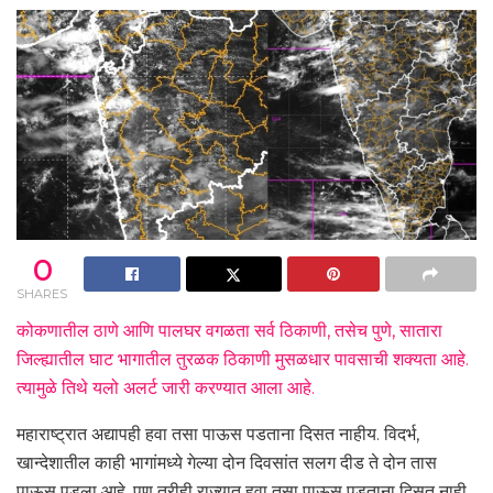
0
SHARES
कोकणातील ठाणे आणि पालघर वगळता सर्व ठिकाणी, तसेच पुणे, सातारा
जिल्ह्यातील घाट भागातील तुरळक ठिकाणी मुसळधार पावसाची शक्यता आहे.
त्यामुळे तिथे यलो अलर्ट जारी करण्यात आला आहे.
महाराष्ट्रात अद्यापही हवा तसा पाऊस पडताना दिसत नाहीय. विदर्भ,
खान्देशातील काही भागांमध्ये गेल्या दोन दिवसांत सलग दीड ते दोन तास
पाऊस पडला आहे. पण तरीही राज्यात हवा तसा पाऊस पडताना दिसत नाही.