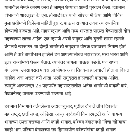
यामागील नेमकं कारण काय हे जाणून घेण्याचा आम्ही प्रयत्न केला. हवामान
विभागाचे शास्त्रज्ञ के. एस. होसाळीकर यांनी सोशल मीडिया आणि विविध
मुलाखतींमध्ये दिलेल्या माहितीनुसार, पाऊस राज्यात लवकरच स्थायिक
होण्याची शक्यता आहे. महाराष्ट्रात आणि मध्य भारतात पाऊस येण्यासाठी दोन
महत्त्वाच्या शाखा आहेत. एक म्हणजे अरबी समुद्र आणि दुसरी शाखा म्हणजे
बंगालचे उपसागर. या दोन्ही भागांमध्ये समुद्रात पोषक वातावरण निर्माण होतं
आणि हे वारे बाष्पीभवन झालेले ढग आपल्यासोबत महाराष्ट्र, मध्य भारत आणि
इतर राज्यांमध्ये घेऊन येतात. त्यानंतर चांगला पाऊस पडतो. पण सध्या
बंगालच्या उपसागरात पावसाला पोषक अशा तितक्या हालचाली होताना दिसत
नाहीत. असं असलं तरी आता अरबी समुद्रात हालचाली वाढल्या आहेत.
त्यामुळे आजपासून 23 जूनपर्यंत महाराष्ट्रातील अनेक भागांमध्ये वादळी वारे,
मेघर्जनेसह पाऊस पडण्याची शक्यता आहे.
हवामान विभागाने वर्तवलेल्या अंदाजानुसार, पुढील दोन ते तीन दिवसांत
महाराष्ट्र, छत्तीसगड, ओडिसा, आंध्र प्रदेशची किनारपट्टी आणि वायव्य
भागाच्या उपसागराच्या आणि काही भागात, पश्चिम बंगालमधी गंगेचा खोऱ्याचा
काही भाग, पश्चिम बंगालच्या उप हिमालयीन पर्वतरांगांचा काही भागात