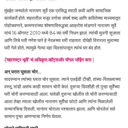
मुंबईत जन्मलेले नारायण सुर्वे एक प्रसिद्ध मराठी कवी आणि सामाजिक
कार्यकर्ते होते. शहरातील मजूर वर्गाचा संघर्ष शब्द आणि कवितेच्या माध्यमातून
पोहोचवणारे, कामगारांच्या शोषणाविरूद्धचा आक्रोश मांडणारे नारायण सुर्वे
यांचं 16 ऑगस्ट 2010 मध्ये 84 व्या वर्षी निधन झालं. त्यांची मुलगी सुजाता
आणि तिचे पती गणेश घारे हे नेरळच्या घरी राहतात. दोघेही विरारला मुलाच्या
घरी गेले होते, त्यामुळे गेल्या दहा दिवसांपासून त्यांचं घर बंद होतं.
(‘महाराष्ट्र भूमी’ चं अधिकृत व्हॉट्सअ‍ॅप चॅनल जॉईन करा
)
अन् घरात घुसला चोर…
यादरम्यान त्यांच्या घरात चोर घुसला. त्याने एलईडी टीव्ही, तांब्या-पितळ्याच्या
वस्तू, भांडी असंच काही सामान चोरी केलं. दुसऱ्या दिवशीही तो पुन्हा सुर्वेंच्या
घरी चोरी करण्यासाठी आला. यावेळी दुसऱ्या खोलीत तो चोरी करण्यासाठी
आला तेव्हा त्याला खोलीत नारायण सुर्वेंचा फोटो आणि त्यांना मिळालेली
सन्मानचिन्ह दिसली. यानंतर चोराला पश्चाताप झाला. आणि चोरलेलं सर्व
सामान पुन्हा आणण्याचा निर्णय घेतला.