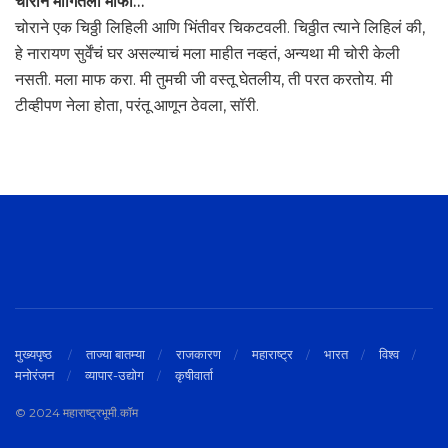
चोराने मागितली माफी…
चोराने एक चिठ्ठी लिहिली आणि भिंतीवर चिकटवली. चिठ्ठीत त्याने लिहिलं की,
हे नारायण सुर्वेंचं घर असल्याचं मला माहीत नव्हतं, अन्यथा मी चोरी केली
नसती. मला माफ करा. मी तुमची जी वस्तू घेतलीय, ती परत करतोय. मी
टीव्हीपण नेला होता, परंतू आणून ठेवला, सॉरी.
मुख्यपृष्ठ
ताज्या बातम्या
राजकारण
महाराष्ट्र
भारत
विश्व
मनोरंजन
व्यापार-उद्योग
कृषीवार्ता
© 2024 महाराष्ट्रभूमी.कॉम