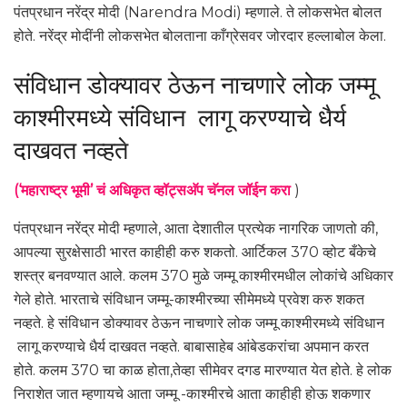
पंतप्रधान नरेंद्र मोदी (Narendra Modi) म्हणाले. ते लोकसभेत बोलत
होते. नरेंद्र मोदींनी लोकसभेत बोलताना काँग्रेसवर जोरदार हल्लाबोल केला.
संविधान डोक्यावर ठेऊन नाचणारे लोक जम्मू
काश्मीरमध्ये संविधान लागू करण्याचे धैर्य
दाखवत नव्हते
(‘महाराष्ट्र भूमी’ चं अधिकृत व्हॉट्सअ‍ॅप चॅनल जॉईन करा
)
पंतप्रधान नरेंद्र मोदी म्हणाले, आता देशातील प्रत्येक नागरिक जाणतो की,
आपल्या सुरक्षेसाठी भारत काहीही करु शकतो. आर्टिकल 370 व्होट बँकेचे
शस्त्र बनवण्यात आले. कलम 370 मुळे जम्मू काश्मीरमधील लोकांचे अधिकार
गेले होते. भारताचे संविधान जम्मू-काश्मीरच्या सीमेमध्ये प्रवेश करु शकत
नव्हते. हे संविधान डोक्यावर ठेऊन नाचणारे लोक जम्मू काश्मीरमध्ये संविधान
लागू करण्याचे धैर्य दाखवत नव्हते. बाबासाहेब आंबेडकरांचा अपमान करत
होते. कलम 370 चा काळ होता,तेव्हा सीमेवर दगड मारण्यात येत होते. हे लोक
निराशेत जात म्हणायचे आता जम्मू -काश्मीरचे आता काहीही होऊ शकणार