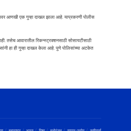
ालवर आणखी एक गुन्हा दाखल झाला आहे. याप्रकरणी पोलीस
े नाही. तसेच आवारातील रिकन्स्ट्रक्शनसाठी सोसायटीसाठी
ंनी हा ही गुन्हा दाखल केला आहे. पुणे पोलिसांच्या अटकेत
रण
महाराष्ट्र
भारत
विश्व
मनोरंजन
व्यापार-उद्योग
कृषीवार्ता