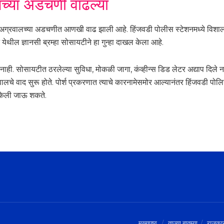
लच्या अडचणी वाढल्या
ल अग्रवालच्या अडचणीत आणखी वाढ झाली आहे. हिंजवडी पोलीस स्टेशनमध्ये विश
ल ज्ञानसी ब्रम्हा सोसायटीने हा गुन्हा दाखल केला आहे.
नाही. सोसायटीत ठरलेल्या सुविधा, मोकळी जागा, कंव्हीन्स डिड लेटर अद्याप दिल
 वाद सुरू होते. पोर्श प्रकरणात त्याचे कारनामेसमोर आल्यानंतर हिंजवडी पोलिसा
केली जाऊ शकते.
मुख्यपृष्ठ
ताज्या बातम्या
राजका