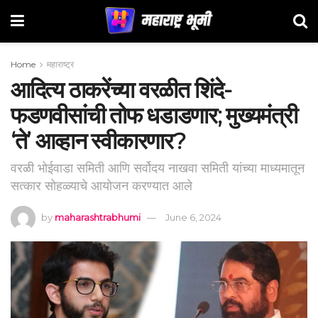
Home
महाराष्ट्र
आदित्य ठाकरेंच्या वरळीत शिंदे-
फडणवीसांची तोफ धडाडणार; मुख्यमंत्री
‘ते’ आव्हान स्वीकारणार?
वरळी भोईवाडा समिती आणि सर्वोदय नाखवा समिती यांच्या माध्यमातून
सत्कार सोहळ्याचे आयोजन करण्यात आले
by
maharashtrabhumi
June 6, 2024