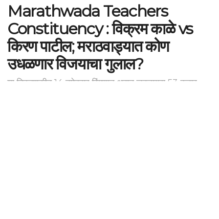
Marathwada Teachers
Constituency : विक्रम काळे vs
किरण पाटील; मराठवाड्यात कोण
उधळणार विजयाचा गुलाल?
या निवडणुकीत 14 उमेदवार रिंगणात असून जवळपास 53 हजार
257 शिक्षकांनी मतदान केलं आहे
by
maharashtrabhumi
February 2, 2023
0
SHARES
महाराष्ट्र भूमी:
संपूर्ण राज्याचे लक्ष लागलेल्या विधान परिषद निवडणुकांच्या
मतमोजणीला आज सुरुवात झाली आहे. औरंगाबाद विभागीय आयुक्त सुनील
केंद्रेकर, निवडणूक निरीक्षक शेखर चन्ने, विभागातील सर्व जिल्हाधिकारी
मतमोजणी केंद्रावर उपस्थित आहेत. एकूण 56 टेबलावर ही मतमोजणी