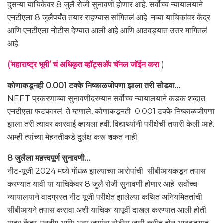
दुसऱ्या याचिकेवर 8 जुलै रोजी सुनावणी होणार आहे. सर्वोच्च न्यायालयाने
एनटीएला 8 जुलैपर्यंत तयार राहण्यास सांगितलं आहे. नव्या याचिकांवर केंद्र
आणि एनटीएला नोटीस देण्यात आली आहे आणि आठवड्यात उत्तर मागितलं
आहे.
(‘महाराष्ट्र भूमी’ चं अधिकृत व्हॉट्सअ‍ॅप चॅनल जॉईन करा
)
कोणाकडूनही 0.001 टक्के निष्काळजीपणा झाला तरी सोडवा…
NEET प्रकरणाच्या सुनावणीदरम्यान सर्वोच्च न्यायालयाने कडक शब्दात
एनटीएला फटकारलं. ते म्हणाले, कोणाकडूनही 0.001 टक्के निष्काळजीपणा
झाला तरी त्यावर कारवाई व्हायला हवी. विद्यार्थ्यांनी परीक्षेची तयारी केली आहे.
आम्ही त्यांच्या मेहनतीकडे दुर्लक्ष करू शकत नाही.
8 जुलैला महत्त्वपूर्ण सुनावणी…
नीट-यूजी 2024 मध्ये गोंधळ झाल्याच्या आरोपांची सीबीआयकडून तपास
करण्यात यावी या याचिकेवर 8 जुलै रोजी सुनावणी होणार आहे. सर्वोच्च
न्यायालयाने वादग्रस्त नीट यूजी परीक्षेत झालेल्या कथित अनियमिततांची
सीबीआयने तपास करावा अशी याचिका यापूर्वी दाखल करण्यात आली होती.
यावर केंद्र, एनटीए आणि अन्य जणांना नोटीस जारी करीत दोन आठवड्यात