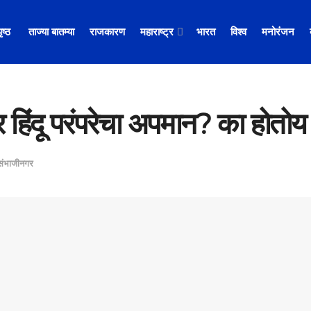
पृष्ठ
ताज्या बातम्या
राजकारण
महाराष्ट्र
भारत
विश्व
मनोरंजन
र हिंदू परंपरेचा अपमान? का होतोय
संभाजीनगर