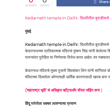
0
0
Share
SHARES
VIEWS
Kedarnath temple in Delhi : दिल्लीतील बुराडीमध्ये होणा
मुंबई:
Kedarnath temple in Delhi :
दिल्लीतील बुराडीमध्ये
केदारनाथच्या प्रतिकात्मक मंदिराचं पुष्कप सिंह यांनी केलेल्या
पायऱ्यांवर पुरोहित या निर्णयाचा विरोध करत आहेत. तर रस्त्याव
केदारनाथ मंदिराचे मुख्य पुजारी शिवशंकर लिंग यांनी सांगितलं की
मंदिराच्या दिव्यतेला कोणत्याही धार्मिक कारणासाठी खराब करु नका
(‘महाराष्ट्र भूमी’ चं अधिकृत व्हॉट्सअ‍ॅप चॅनल जॉईन करा
)
हिंदू परंपरेला धक्का लावण्याचा प्रयत्न