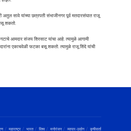
 अतुल सावे यांच्या छत्रपती संभाजीनगर पूर्व मतदारसंघात राजू
ा बसू शकतो.
 गटाचे आमदार संजय शिरसाट यांचा आहे. त्यामुळे आगामी
ारांना एकाचवेळी फटका बसू शकतो. त्यामुळे राजू शिंदे यांची
रण
महाराष्ट्र
भारत
विश्व
मनोरंजन
व्यापार-उद्योग
कृषीवार्ता