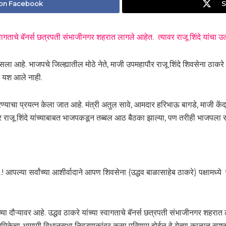
 on Facebook
S
चे बॅनर्स छत्रपती संभाजीनगर शहरात लागले आहेत. त्यावर राजू शिंदे यांचा उल
आहे. भाजपचे जिल्ह्यातील मोठे नेते, माजी उपमहापौर राजू शिंदे शिवसेना ठाकरे ग
्यात यश आले नाही.
्याचा प्रयत्न केला जात आहे. मंत्री अतुल सावे, आमदार हरिभाऊ बागडे, माजी केंद्री
र राजू शिंदे यांच्याबाबत भाजपकडून तब्बल आठ बैठका झाल्या, पण तरीही भाजपला रा
..! आपल्या सर्वांच्या आशीर्वादाने आपण शिवसेना (उद्धव बाळासाहेब ठाकरे) पक्षाम
या दौऱ्यावर आहे. उद्धव ठाकरे यांच्या स्वागताचे बॅनर्स छत्रपती संभाजीनगर शहरात 
 भूमिकेचा आगामी विधानसभा निवडणुकांवर कसा परिणाम होईल हे येत्या काळात स्पष