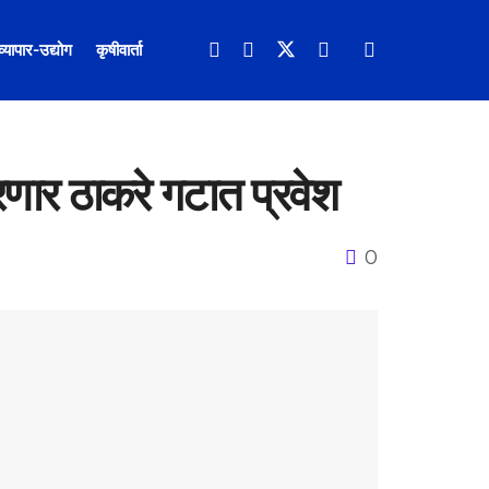
व्यापार-उद्योग
कृषीवार्ता
णार ठाकरे गटात प्रवेश
0