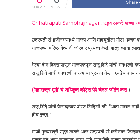
0
0
Share
SHARES
VIEWS
Chhatrapati Sambhajinagar : उद्धव ठाकरे यांच्या स्वागता
छत्रपती संभाजीनगरमध्ये भाजप आणि महायुतीला मोठा धक्का बसला 
भाजपच्या वरिष्ठ नेत्यांनी जोरदार प्रयत्न केले. मात्र त्यांना त
गेल्या दोन दिवसांपासून भाजपकडून राजू शिंदे यांची मनधरणी करण
राजू शिंदे यांची मनधरणी करण्याचा प्रयत्न केला. एवढेच काय त
(‘महाराष्ट्र भूमी’ चं अधिकृत व्हॉट्सअ‍ॅप चॅनल जॉईन करा
)
राजू शिंदे यांनी फेसबूकवर पोस्ट लिहिली की, “आता माघार नाही
हीच इच्छा.”
माजी मुख्यमंत्री उद्धव ठाकरे आज छत्रपती संभाजीनगर जिल्ह्याच्
गटाचे नेते असा करण्यात आला आहे. राजू शिंदे यांच्या राजकीय