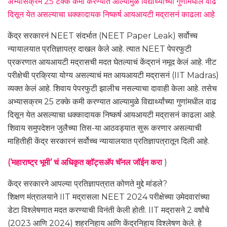
अभ्यासक्रम 25 टक्के कमी करण्यात आल्यामुळे विद्यार्थ्यांच्या गुणांमधील वाढ
दिसून येत असल्याचा धक्कादायक निष्कर्ष आयआयटी मद्रासनं काढला आहे
केंद्र सरकारनं NEET संदर्भात (NEET Paper Leak) सर्वोच्च
न्यायालयात प्रतिज्ञापत्र दाखल केले आहे. त्यात NEET पेपरफुटी
प्रकरणात आयआयटी मद्रासची मदत घेतल्याचं केंद्रानं नमूद केलं आहे. नीट
परीक्षेची प्रक्रिया योग्य असल्याचं मत आयआयटी मद्रासनं (IIT Madras)
व्यक्त केलं आहे. शिवाय पेपरफुटी झालीच नसल्याचा दावाही केला आहे. तसेच
अभ्यासक्रम 25 टक्के कमी करण्यात आल्यामुळे विद्यार्थ्यांच्या गुणांमधील वाढ
दिसून येत असल्याचा धक्कादायक निष्कर्ष आयआयटी मद्रासनं काढला आहे.
शिवाय समुपदेशन जुलैच्या तिस-या आठवड्यात सुरू करणार असल्याची
माहितीही केंद्र सरकारनं सर्वोच्च न्यायालयात प्रतिज्ञापत्रातून दिली आहे.
(‘महाराष्ट्र भूमी’ चं अधिकृत व्हॉट्सअ‍ॅप चॅनल जॉईन करा
)
केंद्र सरकारने आपल्या प्रतिज्ञापत्रात कोणते मुद्दे मांडले?
शिक्षण मंत्रालयाने IIT मद्रासला NEET 2024 परीक्षेच्या उमेदवारांच्या
डेटा विश्लेषणात मदत करण्याची विनंती केली होती. IIT मद्रासने 2 वर्षांचे
(2023 आणि 2024) शहरनिहाय आणि केंद्रनिहाय विश्लेषण केले. हे