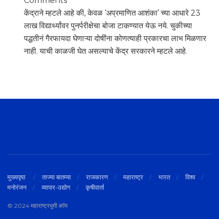
Comments
केंद्राने म्हटले आहे की, केवळ ‘अप्रमाणित आशंका’ च्या आधारे 23
लाख विद्यार्थ्यांवर पुनर्परीक्षेचा बोजा टाकण्यात येऊ नये. चुकीच्या
पद्धतीनं गैरफायदा घेणाऱ्या दोषींना कोणत्याही प्रकारचा लाभ मिळणार
नाही. याची काळजी घेत असल्याचे केंद्र सरकारने म्हटले आहे.
मुख्यपृष्ठ
ताज्या बातम्या
राजकारण
महाराष्ट्र
भारत
विश्व
मनोरंजन
व्यापार-उद्योग
कृषीवार्ता
© 2024 महाराष्ट्रभूमी.कॉम