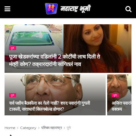
पुणे
पूजा खेडकरांच्या वडिलांनी 2 कोटींची लाच दिली ते
मंत्री कोण? तक्रारदारांनी सांगितलं नाव
पुणे
पुणे
सर्व पक्षीय बैठकीला का गेलो नाही? शरद पवारांनी गुगली
अजित पवारांना 
टाकली, सत्ताधारी क्लिनबोल्ड होणार?
वक्तव्य
Home
Category
पश्चिम महाराष्ट्र
पुणे